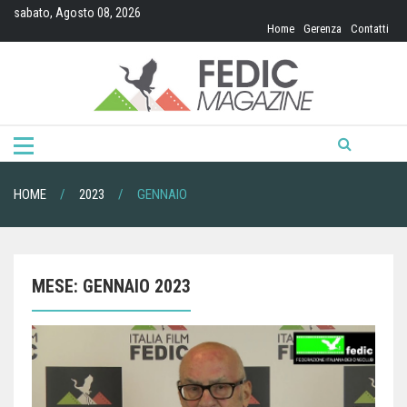
Skip
sabato, Agosto 08, 2026
to
Home
Gerenza
Contatti
content
HOME
2023
GENNAIO
MESE:
GENNAIO 2023