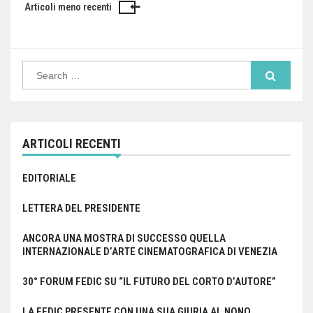
Articoli meno recenti
Navigazione
articoli
Search
for:
ARTICOLI RECENTI
EDITORIALE
LETTERA DEL PRESIDENTE
ANCORA UNA MOSTRA DI SUCCESSO QUELLA
INTERNAZIONALE D’ARTE CINEMATOGRAFICA DI VENEZIA
30° FORUM FEDIC SU “IL FUTURO DEL CORTO D’AUTORE”
LA FEDIC PRESENTE CON UNA SUA GIURIA AL NONO