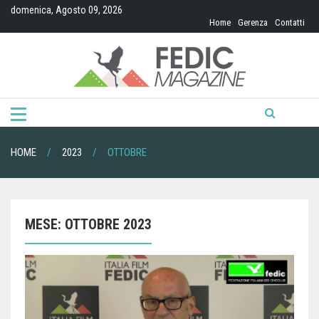
Skip
domenica, Agosto 09, 2026
to
Home
Gerenza
Contatti
content
HOME
2023
OTTOBRE
MESE:
OTTOBRE 2023