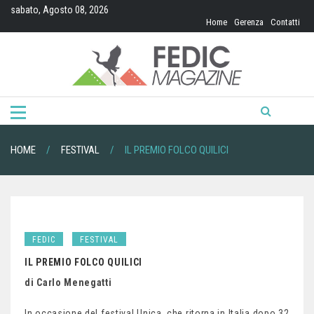
Skip
sabato, Agosto 08, 2026
to
Home
Gerenza
Contatti
content
HOME
FESTIVAL
IL PREMIO FOLCO QUILICI
FEDIC
FESTIVAL
IL PREMIO FOLCO QUILICI
di Carlo Menegatti
In occasione del festival Unica, che ritorna in Italia dopo 32