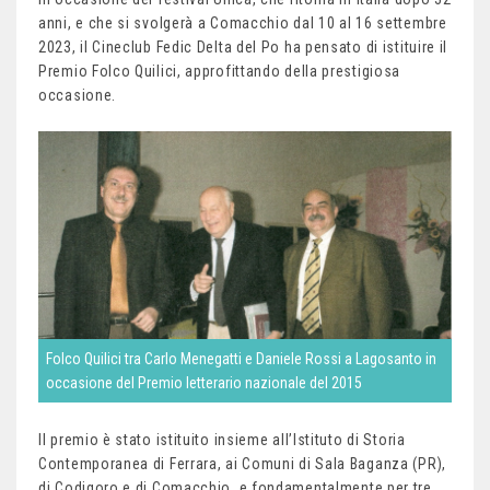
anni, e che si svolgerà a Comacchio dal 10 al 16 settembre
2023, il Cineclub Fedic Delta del Po ha pensato di istituire il
Premio Folco Quilici, approfittando della prestigiosa
occasione.
Folco Quilici tra Carlo Menegatti e Daniele Rossi a Lagosanto in
occasione del Premio letterario nazionale del 2015
Il premio è stato istituito insieme all’Istituto di Storia
Contemporanea di Ferrara, ai Comuni di Sala Baganza (PR),
di Codigoro e di Comacchio, e fondamentalmente per tre