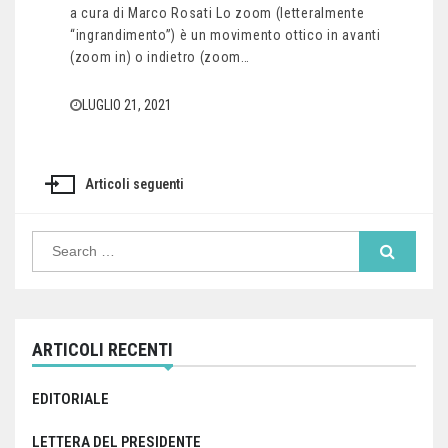
a cura di Marco Rosati Lo zoom (letteralmente
“ingrandimento”) è un movimento ottico in avanti
(zoom in) o indietro (zoom…
LUGLIO 21, 2021
Articoli seguenti
Navigazione
articoli
Search
for:
ARTICOLI RECENTI
EDITORIALE
LETTERA DEL PRESIDENTE