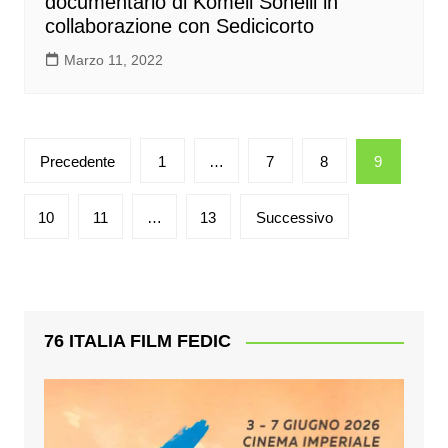
documentario di Komeil Soheili in
collaborazione con Sedicicorto
Marzo 11, 2022
Paginazione
Precedente
1
…
7
8
9
degli
articoli
10
11
…
13
Successivo
76 ITALIA FILM FEDIC