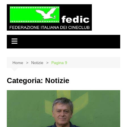
Salta
al
contenuto
Home
Notizie
Pagina 9
Categoria:
Notizie