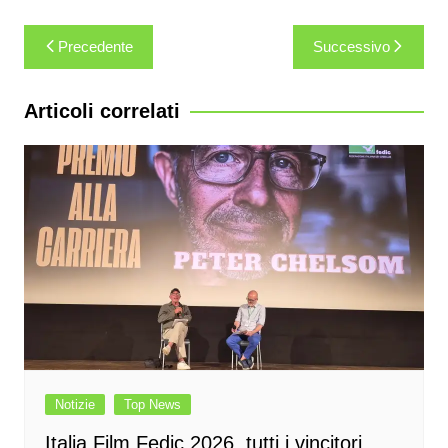
Navigazione
Precedente
Successivo
articoli
Articoli correlati
Notizie
Top News
Italia Film Fedic 2026, tutti i vincitori