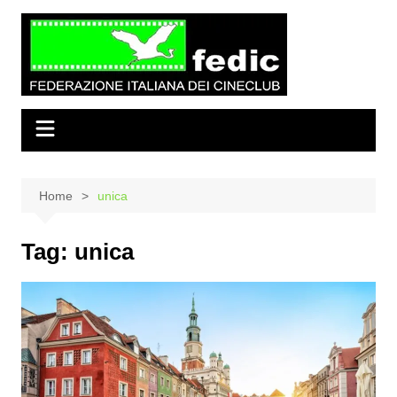
Salta
al
contenuto
Home
unica
Tag:
unica