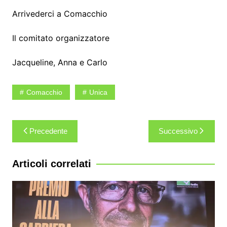
Arrivederci a Comacchio
Il comitato organizzatore
Jacqueline, Anna e Carlo
Comacchio
Unica
Navigazione
Precedente
Successivo
articoli
Articoli correlati