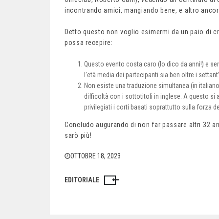
incontrando amici, mangiando bene, e altro ancor
Detto questo non voglio esimermi da un paio di cri
possa recepire:
Questo evento costa caro (lo dico da anni!) e se
l’età media dei partecipanti sia ben oltre i settan
Non esiste una traduzione simultanea (in italiano!)
difficoltà con i sottotitoli in inglese. A questo s
privilegiati i corti basati soprattutto sulla forza 
Concludo augurando di non far passare altri 32 ann
sarò più!
OTTOBRE 18, 2023
EDITORIALE
Navigazione
articoli