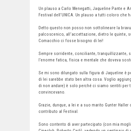
Un plauso a Carlo Menegatti, Jaqueline Pante e Ann
Festival dell’UNICA. Un plauso a tutti coloro che ha
Detto questo non posso non sottolineare la bravu
palcoscenico, all’accettazione, dietro le quinte, s
Comacchio ci fosse bisogno di lei!
Sempre sorridente, conciliante, tranquillizzante, s
l’enorme fatica, fisica e mentale che doveva sost
Se mi sono dilungato sulla figura di Jaqueline è p
di lei sarebbe stato ben altra cosa. Voglio aggiu
di non andare) è solo perché ci siamo sentiti per
convincevano.
Grazie, dunque, a lei e a suo marito Gunter Haller
contributo al Festival.
Sono contento di aver partecipato (con mia mogli
Cineclub, Roberto Carli), vedendo un centinaio di 