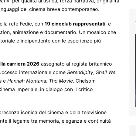
ativi per qualità artistica, forza narrativa, originalità
i linguaggi del cinema breve contemporaneo.
ella rete Fedic, con
19 cineclub rappresentati
, e
iction, animazione e documentario. Un mosaico che
toriale e indipendente con le esperienze più
lla carriera 2026
assegnato al regista britannico
 successo internazionale come
Serendipity
,
Shall We
s
e
Hannah Montana: The Movie
. Chelsom
inema Imperiale, in dialogo con il critico
 presenza iconica del cinema e della televisione
nte il legame tra memoria, eleganza e continuità