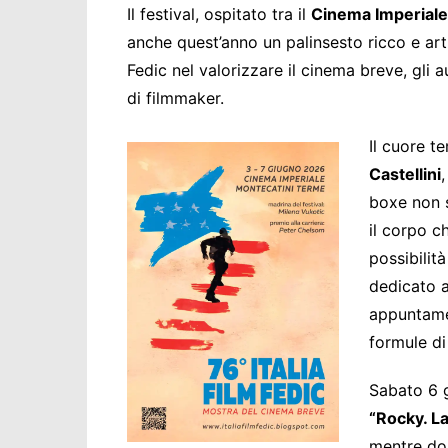
Il festival, ospitato tra il
Cinema Imperiale
anche quest’anno un palinsesto ricco e ar
Fedic nel valorizzare il cinema breve, gli a
di filmmaker.
Il cuore t
Castellini
boxe non 
il corpo ch
possibilit
dedicato 
appuntamen
formule di
Sabato 6 
“Rocky. L
mentre do