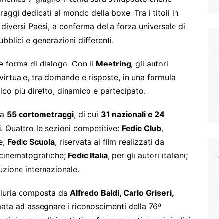
aggi dedicati al mondo della boxe. Tra i titoli in
iversi Paesi, a conferma della forza universale di
bblici e generazioni differenti.
 e forma di dialogo. Con il
Meetring
, gli autori
 virtuale, tra domande e risposte, in una formula
ico più diretto, dinamico e partecipato.
ta
55 cortometraggi
, di cui
31 nazionali e 24
i
. Quattro le sezioni competitive:
Fedic Club
,
ne;
Fedic Scuola
, riservata ai film realizzati da
 cinematografiche;
Fedic Italia
, per gli autori italiani;
duzione internazionale.
 giuria composta da
Alfredo Baldi, Carlo Griseri,
mata ad assegnare i riconoscimenti della 76ª