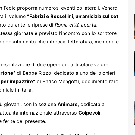
lm Fedic proporrà numerosi eventi collaterali. Venerdì
à il volume
“Fabrizi e Rossellini, un’amicizia sul set
ato durante le riprese di
Roma città aperta
,
essa giornata è previsto l’incontro con lo scrittore
un appuntamento che intreccia letteratura, memoria e
presentazione di due opere di particolare valore
artone”
di Beppe Rizzo, dedicato a uno dei pionieri
per impazzire”
di Enrico Mengotti, documento raro
miale in Italia.
ù giovani, con la sezione
Animare
, dedicata ai
attualità internazionale attraverso
Colpevoli
,
e ferite del presente.