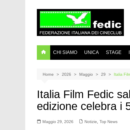
Salta
al
contenuto
CHI SIAMO
UNICA
STAGE
Home
2026
Maggio
29
Italia Fi
Italia Film Fedic sal
edizione celebra i 
Maggio 29, 2026
Notizie
,
Top News