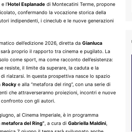
e l’
Hotel Esplanade
di Montecatini Terme, propone
ticolato, confermando la vocazione storica della
utori indipendenti, i cineclub e le nuove generazioni
ematico dell’edizione 2026, diretta da
Gianluca
, sarà proprio il rapporto tra cinema e pugilato. La
solo come sport, ma come racconto dell’esistenza:
e resiste, il limite da superare, la caduta e la
à di rialzarsi. In questa prospettiva nasce lo spazio
a
Rocky
e alla “metafora del ring”, con una serie di
ti che attraverseranno proiezioni, incontri e nuove
 confronto con gli autori.
giugno, al Cinema Imperiale, è in programma
a metafora del Ring”
, a cura di
Gabriella Maldini
,
menica 7 giugno il tema sarà sviluppato anche