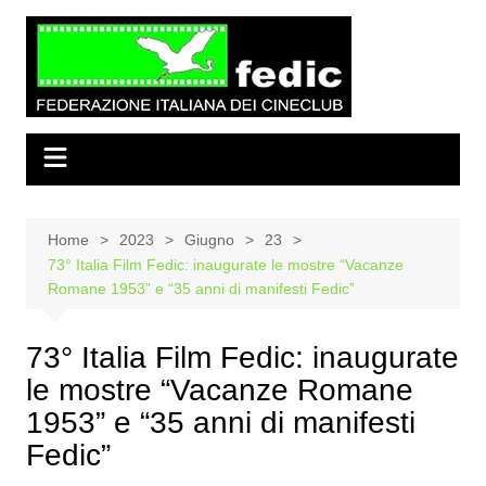
Salta
al
contenuto
Home
2023
Giugno
23
73° Italia Film Fedic: inaugurate le mostre “Vacanze
Romane 1953” e “35 anni di manifesti Fedic”
73° Italia Film Fedic: inaugurate
le mostre “Vacanze Romane
1953” e “35 anni di manifesti
Fedic”