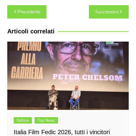
Navigazione
Precedente
Successivo
articoli
Articoli correlati
Notizie
Top News
Italia Film Fedic 2026, tutti i vincitori