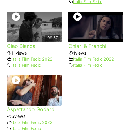
Italia Film Fedic
09:57
Ciao Bianca
Chiari & Franchi
11
views
1
views
Italia Film Fedic 2022
Italia Film Fedic 2022
Italia Film Fedic
Italia Film Fedic
Aspettando Godard
5
views
Italia Film Fedic 2022
Italia Film Fedic