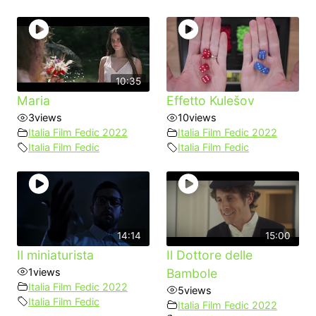
10:35
Maria
Effetto Kulešov
3
views
10
views
Italia Film Fedic 2022
Italia Film Fedic 2022
Italia Film Fedic
Italia Film Fedic
14:14
15:00
Il miniaturista
Il Dottore delle
1
views
Bambole
Italia Film Fedic 2022
5
views
Italia Film Fedic
Italia Film Fedic 2022