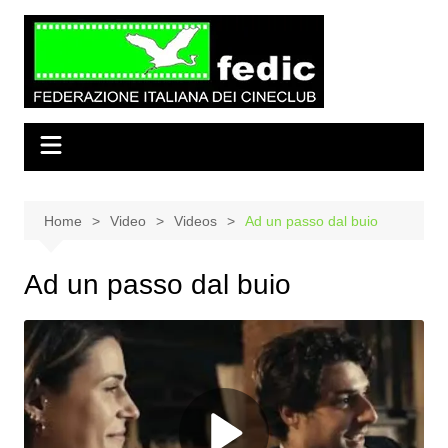
Salta
al
contenuto
Home
Video
Videos
Ad un passo dal buio
Ad un passo dal buio