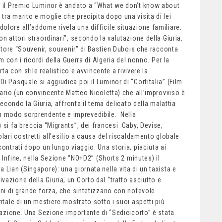
n) il Premio Luminor è andato a “What we don’t know about
ra marito e moglie che precipita dopo una visita di lei
olore all’addome rivela una difficile situazione familiare:
n attori straordinari”, secondo la valutazione della Giuria.
citore “Souvenir, souvenir” di Bastien Dubois che racconta
lm con i ricordi della Guerra di Algeria del nonno. Per la
rta con stile realistico e avvincente a rivivere la
i Pasquale si aggiudica poi il Luminor di “Cortitalia” (Film
ecario (un convincente Matteo Nicoletta) che all’improvviso è
secondo la Giuria, affronta il tema delicato della malattia
 modo sorprendente e imprevedibile. Nella
 si fa breccia “Migrants”, dei francesi Caby, Devise,
lari costretti all’esilio a causa del riscaldamento globale
contrati dopo un lungo viaggio. Una storia, piaciuta ai
a. Infine, nella Sezione “NO+D2” (Shorts 2 minutes) il
 Lian (Singapore): una giornata nella vita di un taxista e
azione della Giuria, un Corto dal “tratto asciutto e
ini di grande forza, che sintetizzano con notevole
ntale di un mestiere mostrato sotto i suoi aspetti più
imazione. Una Sezione importante di “Sedicicorto” è stata