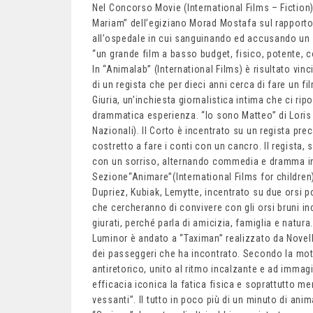
Nel Concorso Movie (International Films – Fictio
Mariam” dell’egiziano Morad Mostafa sul rapporto t
all’ospedale in cui sanguinando ed accusando un d
“un grande film a basso budget, fisico, potente, co
In “Animalab” (International Films) è risultato vin
di un regista che per dieci anni cerca di fare un fi
Giuria, un’inchiesta giornalistica intima che ci ripo
drammatica esperienza. “Io sono Matteo” di Loris D
Nazionali). Il Corto è incentrato su un regista pr
costretto a fare i conti con un cancro. Il regista, 
con un sorriso, alternando commedia e dramma in
Sezione“Animare”(International Films for children)
Dupriez, Kubiak, Lemytte, incentrato su due orsi po
che cercheranno di convivere con gli orsi bruni in
giurati, perché parla di amicizia, famiglia e natur
Luminor è andato a “Taximan” realizzato da Novella
dei passeggeri che ha incontrato. Secondo la motiv
antiretorico, unito al ritmo incalzante e ad immag
efficacia iconica la fatica fisica e soprattutto me
vessanti”. Il tutto in poco più di un minuto di an