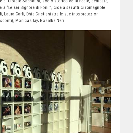
re di Giorgio Sabbatini, socio storico della Fedic, dedicate,
e a “Le sei Signore di Forlì ”, cioè a sei attrici romagnole
 Laura Carli, Dhia Cristiani (tra le sue interpretazioni
sconti), Monica Clay, Rosalba Neri.