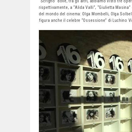
“Scrigno” dove, tra gli altri, abbiamo visto tre ope
rispettivamente, a “Alida Valli”, “Giulietta Masina” 
del mondo del cinema: Olga Mombelli, Olga Solbelli,
figura anche il celebre “Ossessione” di Luchino Vi