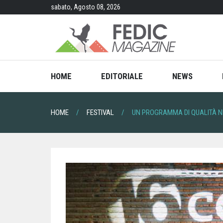
Skip
sabato, Agosto 08, 2026
to
content
HOME
EDITORIALE
NEWS
HOME
FESTIVAL
UN PROGRAMMA DI QUALITÀ NEI 