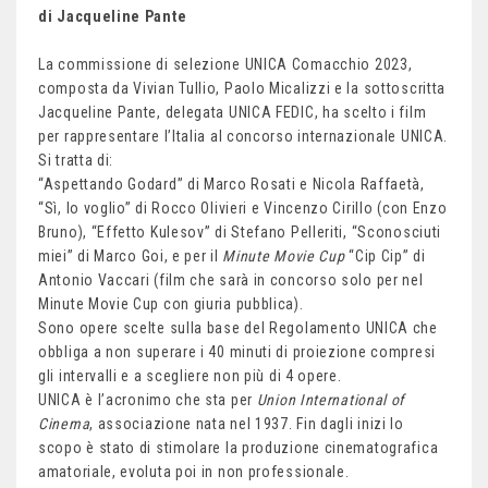
di Jacqueline Pante
La commissione di selezione UNICA Comacchio 2023,
composta da Vivian Tullio, Paolo Micalizzi e la sottoscritta
Jacqueline Pante, delegata UNICA FEDIC, ha scelto i film
per rappresentare l’Italia al concorso internazionale UNICA.
Si tratta di:
“Aspettando Godard” di Marco Rosati e Nicola Raffaetà,
“Sì, lo voglio” di Rocco Olivieri e Vincenzo Cirillo (con Enzo
Bruno), “Effetto Kulesov” di Stefano Pelleriti, “Sconosciuti
miei” di Marco Goi, e per il
Minute Movie Cup
“Cip Cip” di
Antonio Vaccari (film che sarà in concorso solo per nel
Minute Movie Cup con giuria pubblica).
Sono opere scelte sulla base del Regolamento UNICA che
obbliga a non superare i 40 minuti di proiezione compresi
gli intervalli e a scegliere non più di 4 opere.
UNICA è l’acronimo che sta per
Union International of
Cinema
, associazione nata nel 1937. Fin dagli inizi lo
scopo è stato di stimolare la produzione cinematografica
amatoriale, evoluta poi in non professionale.