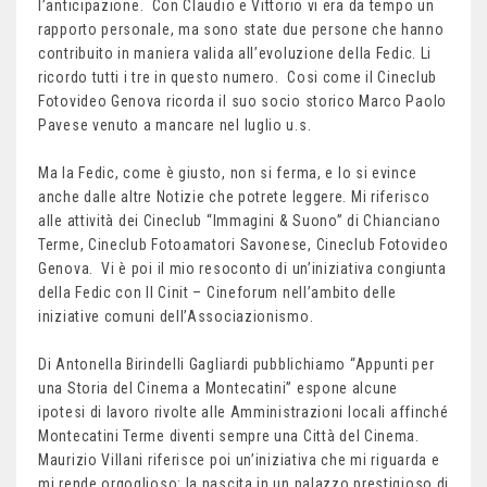
l’anticipazione. Con Claudio e Vittorio vi era da tempo un
rapporto personale, ma sono state due persone che hanno
contribuito in maniera valida all’evoluzione della Fedic. Li
ricordo tutti i tre in questo numero. Cosi come il Cineclub
Fotovideo Genova ricorda il suo socio storico Marco Paolo
Pavese venuto a mancare nel luglio u.s.
Ma la Fedic, come è giusto, non si ferma, e lo si evince
anche dalle altre Notizie che potrete leggere. Mi riferisco
alle attività dei Cineclub “Immagini & Suono” di Chianciano
Terme, Cineclub Fotoamatori Savonese, Cineclub Fotovideo
Genova. Vi è poi il mio resoconto di un’iniziativa congiunta
della Fedic con Il Cinit – Cineforum nell’ambito delle
iniziative comuni dell’Associazionismo.
Di Antonella Birindelli Gagliardi pubblichiamo “Appunti per
una Storia del Cinema a Montecatini” espone alcune
ipotesi di lavoro rivolte alle Amministrazioni locali affinché
Montecatini Terme diventi sempre una Città del Cinema.
Maurizio Villani riferisce poi un’iniziativa che mi riguarda e
mi rende orgoglioso: la nascita in un palazzo prestigioso di