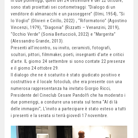
In due pomeriggi, quelli del 24 settembre e del 22 ottobre,
sono stati proiettati sei cortometraggi: “Dialogo di un
venditore di almanacchi e un passeggere” (Olmi, 1954), “Si
lo Voglio” (Olivieri e Cirillo, 2022) , “Riformatorio” (Agostino
Vincenzi, 1979), “Diagonia” (Rizzatti – Venanzini, 2019),
“Occhio Verde” (Sonia Bertuccioli, 2022) e “Margerita”
(Alessandro Grande, 2013).
Presenti all’incontro, su invito, ceramisti, fotografi,
scultori, pittori, filmmaker, poeti, insegnanti d’arte e critici
d’arte. IL giorno 24 settembre si sono contate 22 presenze
e il giorno 24 ottobre 29.
Il dialogo che ne è scaturito è stato giudicato positivo e
costruttivo e il locale fotoclub, che era presente con una
numerosa rappresentanza ha invitato Giorgio Ricci,
Presidente del Cineclub Cesare Pandolfi che ha moderato i
due pomeriggi, a condurre una serata sul tema “Al di là
delle immagini”, L’invito a partecipare è stato esteso a tutti
i presenti e la serata si terrà giovedì 17 novembre.