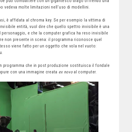
 eroe può combattere con un gigantesco drago offrendo una
po vedeva molte limitazioni nell’uso di modellini.
i, è affidata al chroma key. Se per esempio la vittima di
visibile entità, vuol dire che quello spettro invisibile è una
l personaggio, e che la computer grafica ha reso invisibile
re non presente in scena: il programma riconosce quel
stesso viene fatto per un oggetto che vola nel vuoto:
u.
un programma che in post produzione sostituisca il fondale
oppure con una immagine creata
ex novo
al computer.