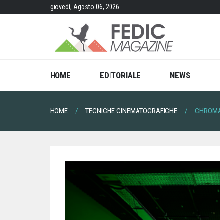
Skip
giovedì, Agosto 06, 2026
to
content
HOME
EDITORIALE
NEWS
HOME
TECNICHE CINEMATOGRAFICHE
CHROMA