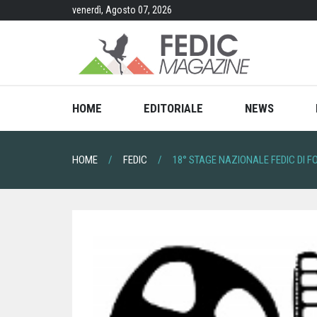
Skip
venerdì, Agosto 07, 2026
to
content
HOME
EDITORIALE
NEWS
HOME
FEDIC
18° STAGE NAZIONALE FEDIC DI