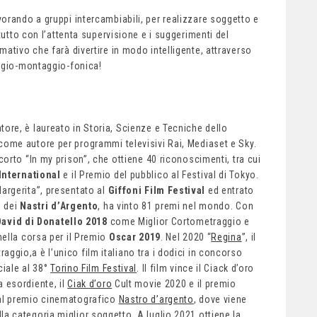
orando a gruppi intercambiabili, per realizzare soggetto e
tutto con l’attenta supervisione e i suggerimenti del
ativo che farà divertire in modo intelligente, attraverso
aggio-montaggio-fonica!
tore, è laureato in Storia, Scienze e Tecniche dello
come autore per programmi televisivi Rai, Mediaset e Sky.
 corto “In my prison”, che ottiene 40 riconoscimenti, tra cui
nternational
e il Premio del pubblico al Festival di Tokyo.
Margerita”, presentato al
Giffoni Film Festival
ed entrato
e dei
Nastri d’Argento
, ha vinto 81 premi nel mondo. Con
David di Donatello 2018
come Miglior Cortometraggio e
 nella corsa per il Premio
Oscar 2019
. Nel 2020 “
Regina
”, il
ggio,a è l’unico film italiano tra i dodici in concorso
ciale al 38°
Torino Film Festival
. Il film vince il Ciack d’oro
a esordiente, il
Ciak d’oro
Cult movie 2020 e il premio
 al premio cinematografico
Nastro d’argento
, dove viene
la categoria miglior soggetto. A luglio 2021 ottiene la