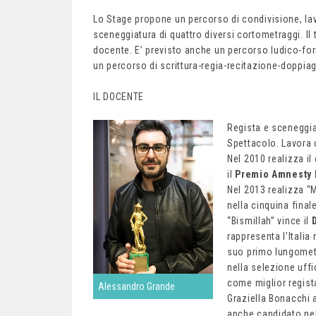
Lo Stage propone un percorso di condivisione, lav
sceneggiatura di quattro diversi cortometraggi. Il 
docente. E’ previsto anche un percorso ludico-form
un percorso di scrittura-regia-recitazione-doppi
IL DOCENTE
Regista e sceneggia
Spettacolo. Lavora 
Nel 2010 realizza il
il
Premio Amnesty I
Nel 2013 realizza “
nella cinquina final
“Bismillah” vince il
rappresenta l’Italia
suo primo lungometra
nella selezione uffi
come miglior regist
Alessandro Grande
Graziella Bonacchi
anche candidato nel