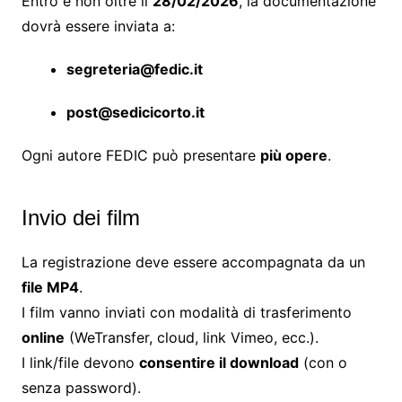
Entro e non oltre il
28/02/2026
, la documentazione
dovrà essere inviata a:
segreteria@fedic.it
post@sedicicorto.it
Ogni autore FEDIC può presentare
più opere
.
Invio dei film
La registrazione deve essere accompagnata da un
file MP4
.
I film vanno inviati con modalità di trasferimento
online
(WeTransfer, cloud, link Vimeo, ecc.).
I link/file devono
consentire il download
(con o
senza password).