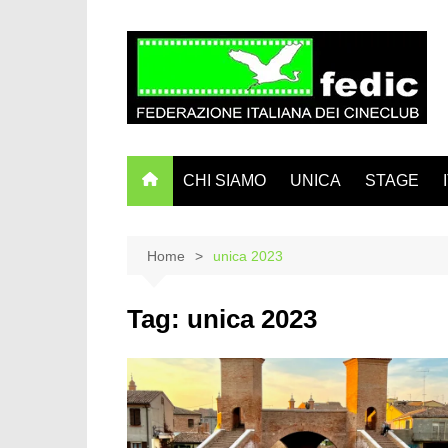
Salta
al
contenuto
CHI SIAMO
UNICA
STAGE
Home
unica 2023
Tag:
unica 2023