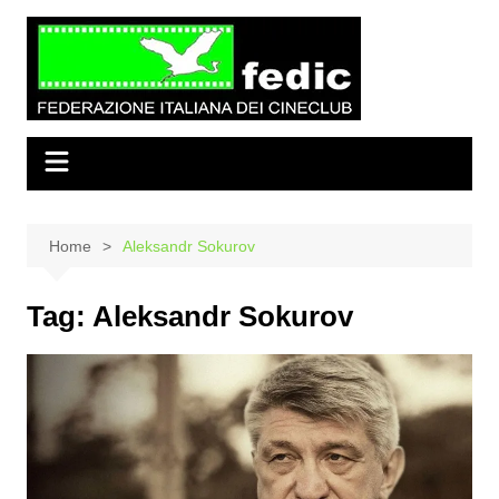
Salta
al
contenuto
Home
Aleksandr Sokurov
Tag:
Aleksandr Sokurov