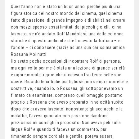
Quest’anno non è stato un buon anno, perché più di una
figura storica del nostro mondo del cinema, quel cinema
fatto di passione, di grande impegno e di abilità nel creare
con mezzi spesso assai limitati dei piccoli gioielli, ci ha
lasciato: se n’è andato Rolf Mandolesi, una delle colonne
storiche di questo ambiente che ho avuto la fortuna – e
l’onore – di conoscere grazie ad una sua carissima amica,
Rossana Molinatti.
Ho avuto poche occasioni di incontrare Rolf di persona,
ma ogni volta per me è stata una lezione di grande serietà
e rigore morale, rigore che riusciva a trasferire nelle sue
opere. Ricordo le critiche puntigliose, ma sempre corrette e
costruttive, quando io, o Rossana, gli sottoponevamo un
filmato da esaminare, compreso quell’omaggio postumo
proprio a Rossana che avevo preparato in velocità subito
dopo che ci aveva lasciato: nonostante gli acciacchi e la
malattia, l’aveva guardato con passione dandomi
preziosissimi consigli in proposito. Non aveva peli sulla
lingua Rolf e quando ti faceva un commento, pur
rimanendo sempre cordiale e gentile, poteva essere