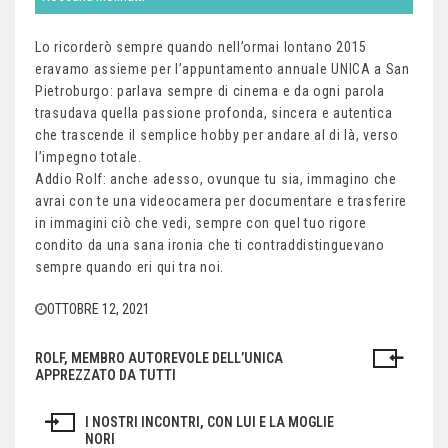
Lo ricorderò sempre quando nell’ormai lontano 2015
eravamo assieme per l’appuntamento annuale UNICA a San
Pietroburgo: parlava sempre di cinema e da ogni parola
trasudava quella passione profonda, sincera e autentica
che trascende il semplice hobby per andare al di là, verso
l’impegno totale.
Addio Rolf: anche adesso, ovunque tu sia, immagino che
avrai con te una videocamera per documentare e trasferire
in immagini ciò che vedi, sempre con quel tuo rigore
condito da una sana ironia che ti contraddistinguevano
sempre quando eri qui tra noi.
OTTOBRE 12, 2021
ROLF, MEMBRO AUTOREVOLE DELL’UNICA
Navigazione
APPREZZATO DA TUTTI
articoli
I NOSTRI INCONTRI, CON LUI E LA MOGLIE
NORI