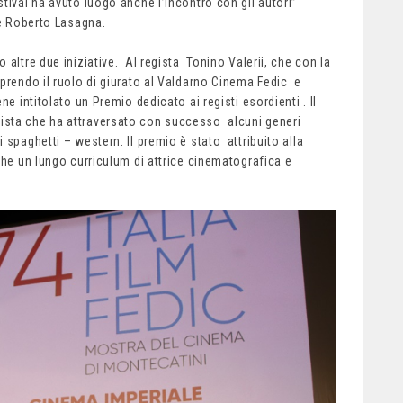
tival ha avuto luogo anche l’Incontro con gli autori”
 e Roberto Lasagna.
altre due iniziative. Al regista Tonino Valerii, che con la
prendo il ruolo di giurato al Valdarno Cinema Fedic e
e intitolato un Premio dedicato ai registi esordienti . Il
sta che ha attraversato con successo alcuni generi
 spaghetti – western. Il premio è stato attribuito alla
che un lungo curriculum di attrice cinematografica e