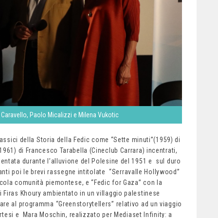
Caravello, Paolo Micalizzi e Milena Vukotic
assici della Storia della Fedic come “Sette minuti”(1959) di
961) di Francesco Tarabella (Cineclub Carrara) incentrati,
ntata durante l’alluvione del Polesine del 1951 e sul duro
anti poi le brevi rassegne intitolate “Serravalle Hollywood”
iccola comunità piemontese, e “Fedic for Gaza” con la
 Firas Khoury ambientato in un villaggio palestinese
re al programma “Greenstorytellers” relativo ad un viaggio
ortesi e Mara Moschin, realizzato per Mediaset Infinity: a