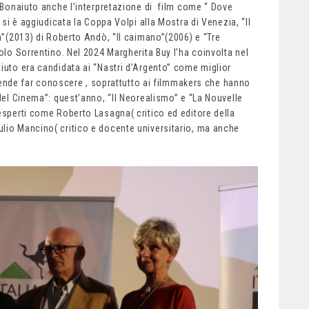
a Bonaiuto anche l’interpretazione di film come “ Dove
 si è aggiudicata la Coppa Volpi alla Mostra di Venezia, “Il
à”(2013) di Roberto Andò, “Il caimano”(2006) e “Tre
aolo Sorrentino. Nel 2024 Margherita Buy l’ha coinvolta nel
aiuto era candidata ai “Nastri d’Argento” come miglior
ntende far conoscere , soprattutto ai filmmakers che hanno
 del Cinema”: quest’anno, “Il Neorealismo” e “La Nouvelle
esperti come Roberto Lasagna( critico ed editore della
lio Mancino( critico e docente universitario, ma anche