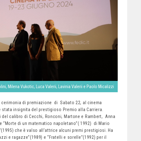
ni, Milena Vukotic, Luca Valerii, Lavinia Valerii e Paolo Micalizzi
a cerimonia di premiazione di Sabato 22, al cinema
è stata insignita del prestigioso Premio alla Carriera.
i del calibro di Cecchi, Ronconi, Martone e Rambert, Anna
e “Morte di un matematico napoletano”( 1992) di Mario
1995) che è valso all’attrice alcuni premi prestigiosi. Ha
azzi e ragazze”(1989) e “Fratelli e sorelle”(1992) per il