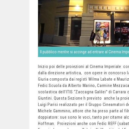
Il pubblico mentre si accinge ad entrare al Cinema Impe
Inizio poi delle proiezioni al Cinema Imperiale co
dalla direzione artistica, con opere in concorso la
Giuria composta dai registi Wilma Labate e Maurizi
Fedic Scuola da Alberto Marino, Carmine Mezzaca
scolastica dell’ITIS “Zaccagna Galilei” di Carrara
Giuntini. Questa Sezione h previsto anche la proie
Luigi Parisi realizzato per il Gruppo Cineamatori 
Michele Gammino, attore che ha preso parte al film
doppiatore: sue sono le voci, tanto per citarne alc
Hoffman. Proiezioni anche con Fedic REFF (sabato