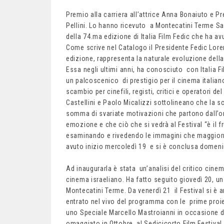
Premio alla carriera all’attrice Anna Bonaiuto e Pr
Pellini. Lo hanno ricevuto a Montecatini Terme S
della 74.ma edizione di Italia Film Fedic che ha a
Come scrive nel Catalogo il Presidente Fedic Loren
edizione, rappresenta la naturale evoluzione dell
Essa negli ultimi anni, ha conosciuto con Italia
un palcoscenico di prestigio per il cinema italian
scambio per cinefili, registi, critici e operatori del
Castellini e Paolo Micalizzi sottolineano che la s
somma di svariate motivazioni che partono dall’orig
emozione e che ciò che si vedrà al Festival “è il fr
esaminando e rivedendo le immagini che maggiorm
avuto inizio mercoledì 19 e si è conclusa domeni
Ad inaugurarla è stata un’analisi del critico cin
cinema israeliano. Ha fatto seguito giovedì 20, u
Montecatini Terme. Da venerdì 21 il Festival si è a
entrato nel vivo del programma con le prime proi
uno Speciale Marcello Mastroianni in occasione d
omaggiato in Ottobre al Sedicicorto Film Festival