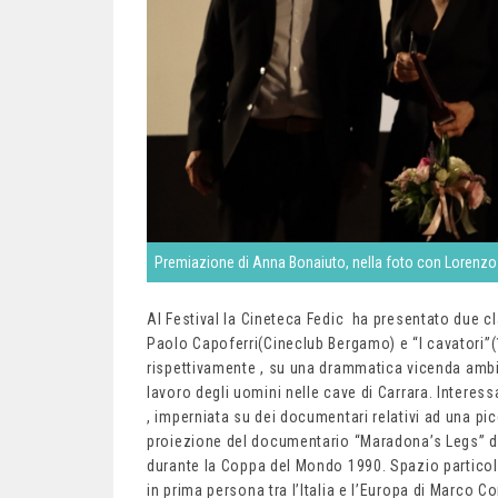
Premiazione di Anna Bonaiuto, nella foto con Lorenzo 
Al Festival la Cineteca Fedic ha presentato due cl
Paolo Capoferri(Cineclub Bergamo) e “I cavatori”(1
rispettivamente , su una drammatica vicenda ambie
lavoro degli uomini nelle cave di Carrara. Interess
, imperniata su dei documentari relativi ad una p
proiezione del documentario “Maradona’s Legs” di
durante la Coppa del Mondo 1990. Spazio particola
in prima persona tra l’Italia e l’Europa di Marco C