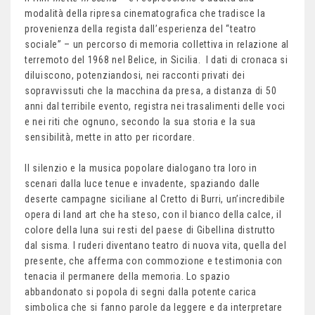
modalità della ripresa cinematografica che tradisce la
provenienza della regista dall’esperienza del “teatro
sociale” – un percorso di memoria collettiva in relazione al
terremoto del 1968 nel Belice, in Sicilia. I dati di cronaca si
diluiscono, potenziandosi, nei racconti privati dei
sopravvissuti che la macchina da presa, a distanza di 50
anni dal terribile evento, registra nei trasalimenti delle voci
e nei riti che ognuno, secondo la sua storia e la sua
sensibilità, mette in atto per ricordare.
Il silenzio e la musica popolare dialogano tra loro in
scenari dalla luce tenue e invadente, spaziando dalle
deserte campagne siciliane al Cretto di Burri, un’incredibile
opera di land art che ha steso, con il bianco della calce, il
colore della luna sui resti del paese di Gibellina distrutto
dal sisma. I ruderi diventano teatro di nuova vita, quella del
presente, che afferma con commozione e testimonia con
tenacia il permanere della memoria. Lo spazio
abbandonato si popola di segni dalla potente carica
simbolica che si fanno parole da leggere e da interpretare