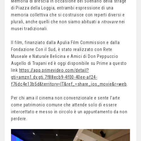
Memoria di Brescia in occasione del 50enario della strage
di Piazza della Loggia, entrambi espressione di una
memoria collettiva che si costruisce con reperti diversi e
plurali, anche quelli che non siamo abituati a
ritrovare
nei
musei tradizionali.
Il film, finanziato dalla Apulia Film Commission e dalla
Fondazione Con il Sud, è stato realizzato con Rete
Museale e Naturale Belicina e Amici di Don Peppuccio
Augello di Trapani ed è oggi disponibile su Prime a questo
link
https://app.primevideo.com/detail?
gti=amzn1.dv.gti.7f88ecb9-4f00-40ee-af24-
f76dc4e13b5d&territory=IT&ref_=share_ios_movie&r=web
.
Per chi ama il cinema non convenzionale e sente l’arte
come patrimonio comune che attende solo di essere
intercettato e messo in circolo è un appuntamento da non
perdere.