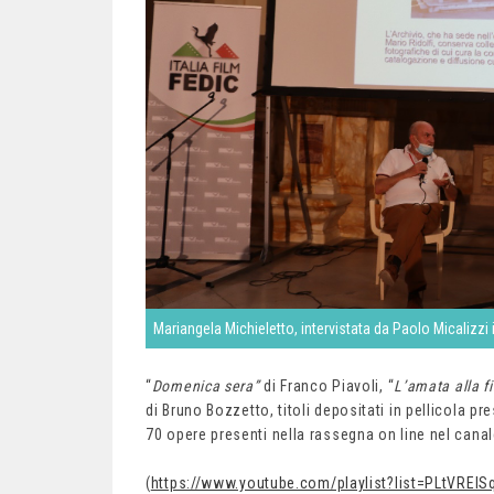
Mariangela Michieletto, intervistata da Paolo Micalizzi il
“
Domenica sera”
di Franco Piavoli, “
L’amata alla f
di Bruno Bozzetto, titoli depositati in pellicola pr
70 opere presenti nella rassegna on line nel can
(
https://www.youtube.com/playlist?list=PLtVREl