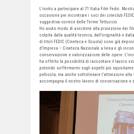
L’invito a partecipare al 71 Italia Film Fedic. Mos
occasione per incontrare i soci dei cineclub FEDIC
suggestiva cornice delle Terme Tettuccio.
Ho avuto modo di assistere alla proiezione dei fi
colpita dalla qualità tecnica, dall’originalità e da
di titoli FEDIC (Cineteca e Scuola) sono già depos
d’Impresa – Cineteca Nazionale a Ivrea e gli incon
conservazione e valorizzazione delle opere. L’inco
ha offerto la possibilità di raccontare il lavoro sv
potendo soffermarmi sugli aspetti più squisitamen
pellicola, ma anche sottolineare l’attenzione alla
accompagna il nostro lavoro di conservazione e d