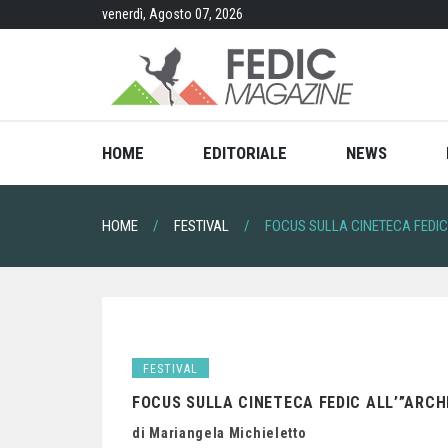
Skip
venerdì, Agosto 07, 2026
to
content
HOME
EDITORIALE
NEWS
HOME
FESTIVAL
FOCUS SULLA CINETECA FEDIC 
FESTIVAL
FOCUS SULLA CINETECA FEDIC ALL’”ARCHI
di Mariangela Michieletto