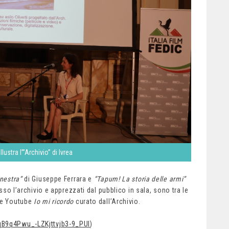
lustra l’”Archivio” di Ivrea
inestra”
di Giuseppe Ferrara e
“Tapum! La storia delle armi”
esso l’archivio e apprezzati dal pubblico in sala, sono tra le
ale Youtube
Io mi ricordo
curato dall’Archivio.
SqB9q4Pwu_-LZKjttvjb3-9_PUI
)