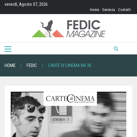
Skip
venerdì, Agosto 07, 2026
to
Home
Gerenza
Contatti
content
HOME
FEDIC
CARTE DI CINEMA NR 30