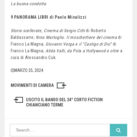
La buona condotta
.
9 PANORAMA LIBRI di Paolo Micalizzi
Storie scellerate, Cinema di Sergio Citti
di Roberto
Baldassarre;
Nino Martoglio. Il moschettiere del cinema
di
Franco La Magna;
Giovanni Verga e il “Castigo di Dio”
di
Franco La Magna;
Alida Valli, da Pola a Hollywood e oltre
a
cura di Alessandro Cuk.
MARZO 25, 2024
MOVIMENTI DI CAMERA
Navigazione
articoli
USCITO IL BANDO DEL 24° CORTO FICTION
CHIANCIANO TERME
Search
for: