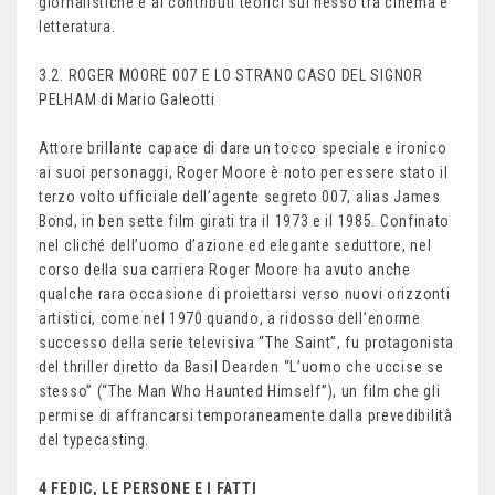
giornalistiche e ai contributi teorici sul nesso tra cinema e
letteratura.
3.2. ROGER MOORE 007 E LO STRANO CASO DEL SIGNOR
PELHAM di Mario Galeotti
Attore brillante capace di dare un tocco speciale e ironico
ai suoi personaggi, Roger Moore è noto per essere stato il
terzo volto ufficiale dell’agente segreto 007, alias James
Bond, in ben sette film girati tra il 1973 e il 1985. Confinato
nel cliché dell’uomo d’azione ed elegante seduttore, nel
corso della sua carriera Roger Moore ha avuto anche
qualche rara occasione di proiettarsi verso nuovi orizzonti
artistici, come nel 1970 quando, a ridosso dell’enorme
successo della serie televisiva “The Saint”, fu protagonista
del thriller diretto da Basil Dearden “L’uomo che uccise se
stesso” (“The Man Who Haunted Himself”), un film che gli
permise di affrancarsi temporaneamente dalla prevedibilità
del typecasting.
4 FEDIC, LE PERSONE E I FATTI