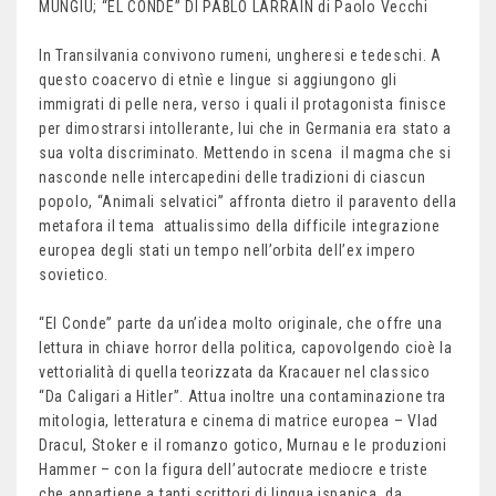
MUNGÌU; “EL CONDE” DI PABLO LARRAÌN di Paolo Vecchi
In Transilvania convivono rumeni, ungheresi e tedeschi. A
questo coacervo di etnìe e lingue si aggiungono gli
immigrati di pelle nera, verso i quali il protagonista finisce
per dimostrarsi intollerante, lui che in Germania era stato a
sua volta discriminato. Mettendo in scena il magma che si
nasconde nelle intercapedini delle tradizioni di ciascun
popolo, “Animali selvatici” affronta dietro il paravento della
metafora il tema attualissimo della difficile integrazione
europea degli stati un tempo nell’orbita dell’ex impero
sovietico.
“El Conde” parte da un’idea molto originale, che offre una
lettura in chiave horror della politica, capovolgendo cioè la
vettorialità di quella teorizzata da Kracauer nel classico
“Da Caligari a Hitler”. Attua inoltre una contaminazione tra
mitologia, letteratura e cinema di matrice europea – Vlad
Dracul, Stoker e il romanzo gotico, Murnau e le produzioni
Hammer – con la figura dell’autocrate mediocre e triste
che appartiene a tanti scrittori di lingua ispanica, da