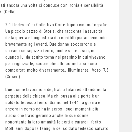
ati ancora una volta ci conduce con ironia e sensibilità
5 (Cella)
2-“Il tedesco” di Collettivo Corte Tripoli cinematografica
Un piccolo pezzo di Storia, che racconta l’assurdità
della guerra e l’ingiustizia dei conflitti pur accennando
brevemente agli eventi. Due donne soccorrono e
salvano un ragazzo ferito, anche se tedesco, ma
quando lui da adulto torna nel paesino in cui vivevano
per ringraziarle, scopre che altri come lui si sono
comportati molto diversamente… Illuminante. Voto: 7,5
(Griseri)
Due donne lavorano a degli abiti talari ed attendono la
perpetua della chiesa. Ma chi bussa alla porta è un
soldato tedesco ferito. Siamo nel 1944, la guerra è
ancora in corso ed ha in serbo i suoi momenti più
atroci che travolgeranno anche le due donne,
nonostante la loro umanità le porti a curare il ferito.
Molti anni dopo la famiglia del soldato tedesco salvato