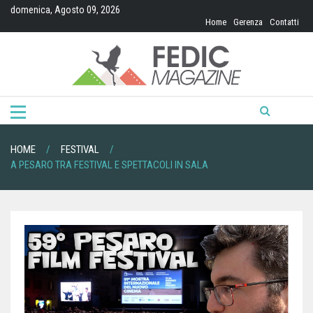
Skip
domenica, Agosto 09, 2026
to
Home
Gerenza
Contatti
content
HOME
FESTIVAL
A PESARO TRA FESTIVAL E SPETTACOLI IN SALA