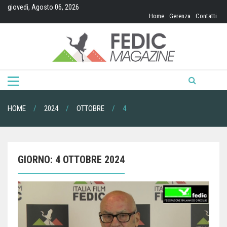
Skip
giovedì, Agosto 06, 2026
to
Home
Gerenza
Contatti
content
HOME
2024
OTTOBRE
4
GIORNO:
4 OTTOBRE 2024