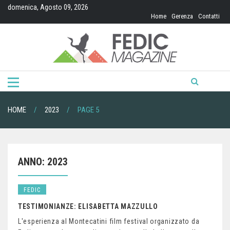
Skip
domenica, Agosto 09, 2026
to
Home
Gerenza
Contatti
content
HOME
2023
PAGE 5
ANNO:
2023
FEDIC
TESTIMONIANZE: ELISABETTA MAZZULLO
L'esperienza al Montecatini film festival organizzato da