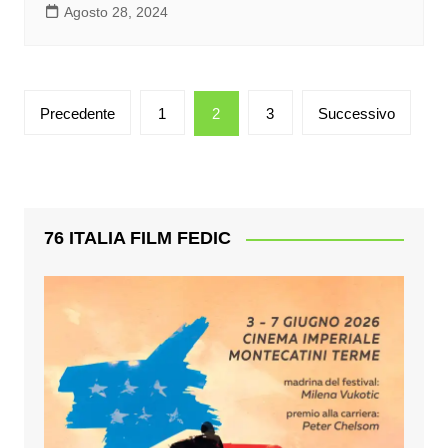
Agosto 28, 2024
Paginazione
Precedente
1
2
3
Successivo
degli
articoli
76 ITALIA FILM FEDIC