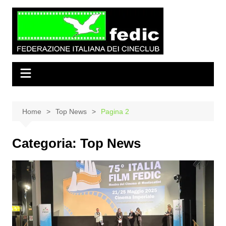
Salta
al
contenuto
Home
Top News
Pagina 2
Categoria:
Top News