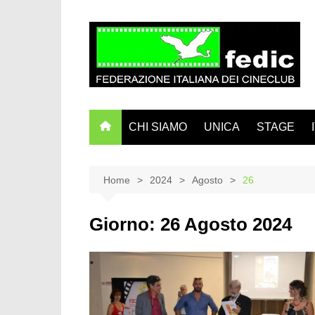
Salta
al
contenuto
CHI SIAMO
UNICA
STAGE
Home
2024
Agosto
26
Giorno:
26 Agosto 2024